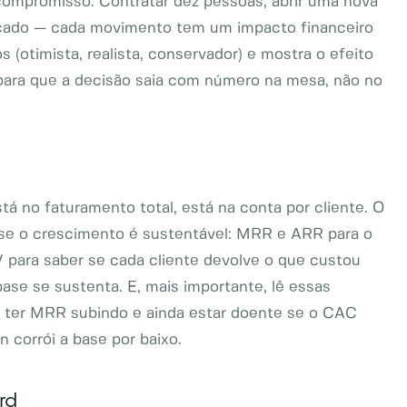
ompromisso. Contratar dez pessoas, abrir uma nova
ercado — cada movimento tem um impacto financeiro
(otimista, realista, conservador) e mostra o efeito
 para que a decisão saia com número na mesa, não no
á no faturamento total, está na conta por cliente. O
e o crescimento é sustentável: MRR e ARR para o
 para saber se cada cliente devolve o que custou
base se sustenta. E, mais importante, lê essas
 ter MRR subindo e ainda estar doente se o CAC
 corrói a base por baixo.
rd