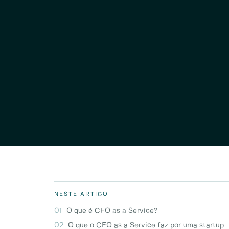
NESTE ARTIGO
O que é CFO as a Service?
O que o CFO as a Service faz por uma startup