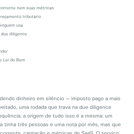
ecorrente nem suas métricas
anejamento tributário
 ninguém usa
 due diligence
nder
 e Lei do Bem
rdendo dinheiro em silêncio — imposto pago a mais
eitado, uma rodada que trava na due diligence
quência, a origem de tudo isso é a mesma: um
a tinha três pessoas e uma nota por mês, mas que
corrente, captação e métricas de SaaS. O serviço