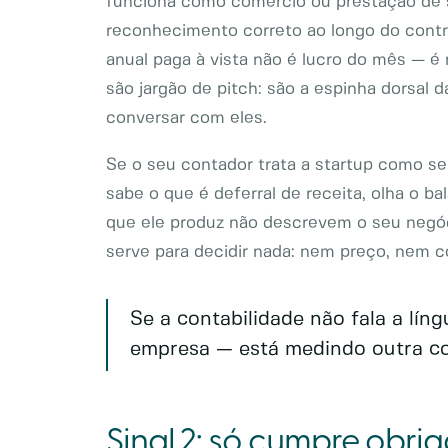
funciona como comércio ou prestação de se
reconhecimento correto ao longo do contra
anual paga à vista não é lucro do mês — é
são jargão de pitch: são a espinha dorsal 
conversar com eles.
Se o seu contador trata a startup como se
sabe o que é deferral de receita, olha o
que ele produz não descrevem o seu negóc
serve para decidir nada: nem preço, nem 
Se a contabilidade não fala a lín
empresa — está medindo outra co
Sinal 2: só cumpre obri