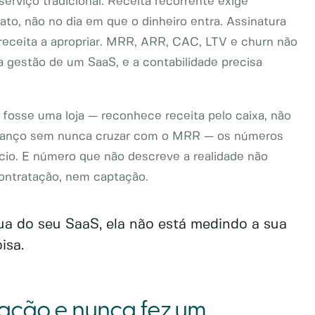
rviço tradicional. Receita recorrente exige
to, não no dia em que o dinheiro entra. Assinatura
 receita a apropriar. MRR, ARR, CAC, LTV e churn não
da gestão de um SaaS, e a contabilidade precisa
 fosse uma loja — reconhece receita pelo caixa, não
 balanço sem nunca cruzar com o MRR — os números
io. E número que não descreve a realidade não
contratação, nem captação.
gua do seu SaaS, ela não está medindo a sua
isa.
gação e nunca fez um